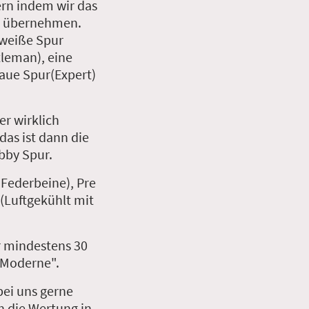
ern indem wir das
h übernehmen.
 weiße Spur
leman), eine
aue Spur(Expert)
er wirklich
as ist dann die
bby Spur.
 Federbeine), Pre
(Luftgekühlt mit
r mindestens 30
" Moderne".
bei uns gerne
h die Wertung in