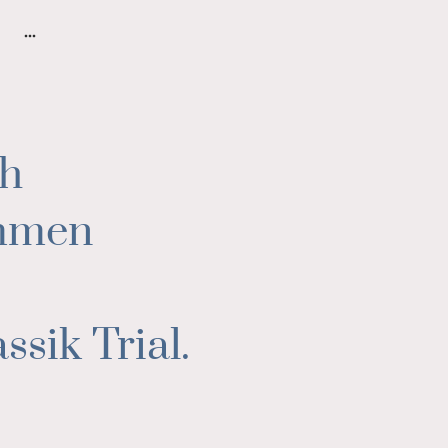
ch
ommen
ssik Trial.