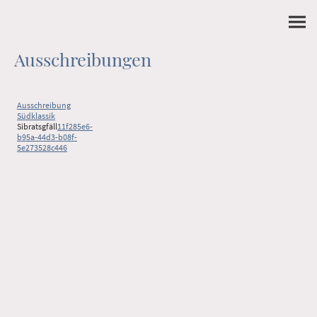
Ausschreibungen
Ausschreibung
Südklassik
Sibratsgfäll
11f285e6-
b95a-44d3-b08f-
5e273528c446