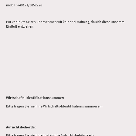
mobil : +49171/3852228
Für verlinkte Seiten übernehmen wir keinerlei Haftung, da sich diese unserem
Einfluß entziehen.
Wirtschafts-Identifikationsnummer:
Bitte tragen Sie hier Ihre Wirtschafts-Identifikationsnummer ein
Aufsichtsbehörde:
Bitte tragen Sie hier Ihre zuständige Aufsichtsbehörde ein